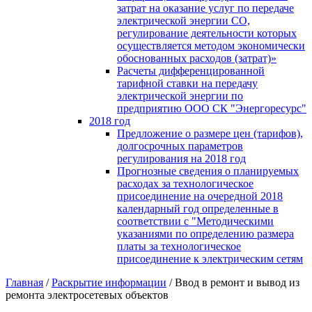
затрат на оказание услуг по передаче
электрической энергии СО,
регулирование деятельности которых
осуществляется методом экономически
обоснованных расходов (затрат)»
Расчеты дифференцированной
тарифной ставки на передачу
электрической энергии по
предприятию ООО СК "Энергоресурс"
2018 год
Предложение о размере цен (тарифов),
долгосрочных параметров
регулирования на 2018 год
Прогнозные сведения о планируемых
расходах за технологическое
присоединение на очередной 2018
календарный год определенные в
соответствии с "Методическими
указаниями по определению размера
платы за технологическое
присоединение к электрическим сетям
Главная
/
Раскрытие информации
/
Ввод в ремонт и вывод из
ремонта электросетевых объектов