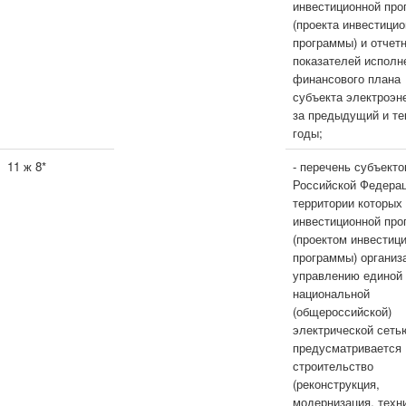
инвестиционной пр
(проекта инвестици
программы) и отчет
показателей исполн
финансового плана
субъекта электроэн
за предыдущий и т
годы;
11 ж 8*
- перечень субъекто
Российской Федерац
территории которых
инвестиционной про
(проектом инвестиц
программы) организ
управлению единой
национальной
(общероссийской)
электрической сеть
предусматривается
строительство
(реконструкция,
модернизация, техн