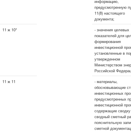
информацию,
предусмотренную п
11(8) настоящего
документа;
11 ж 10*
- значения целевых
показателей для це
формирования
инвестиционной про
установленные в по
утвержденном
Министерством энер
Российской Федерац
11 ж 11
- материалы,
обосновывающие ст
инвестиционных про
предусмотренных п
инвестиционной про
содержащие сводку 
сводный сметный ра
пояснительную запи
сметной документац