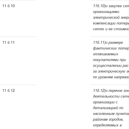
11 б 10
11б.10)о закупке с
организациями
электрической энер
компенсации потер
сетях и ее стоимо
11 б 11
11б.11)о размере
фактических потер
оплачиваемых
покупателями при
осуществлении ра
за электрическую э
по уровням напряже
11 б 12
11б.12)о перечне зо
деятельности сет
организации с
детализацией по
населенны
м пункта
районам городов,
определяемых в