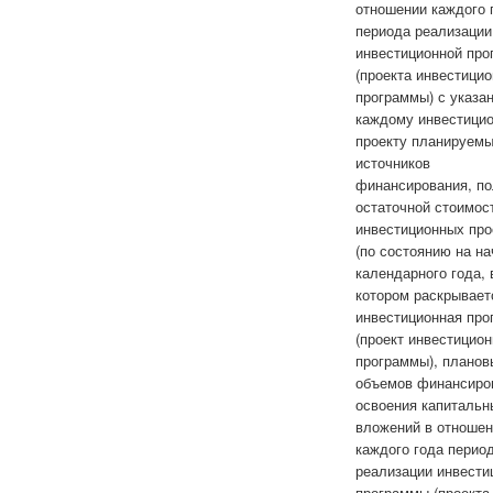
отношении каждого 
периода реализации
инвестиционной пр
(проекта инвестици
программы) с указа
каждому инвестици
проекту планируем
источников
финансирования, по
остаточной стоимос
инвестиционных про
(по состоянию на н
календарного года, 
котором раскрывает
инвестиционная про
(проект инвестицио
программы), планов
объемов финансиро
освоения капитальн
вложений в отноше
каждого года перио
реализации инвести
программы (проекта