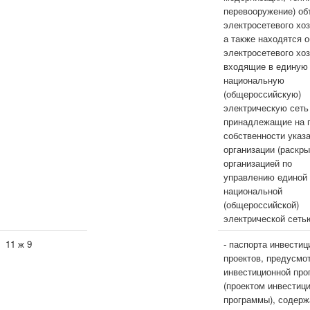
перевооружение) об
электросетевого хоз
а также находятся 
электросетевого хоз
входящие в единую
национальную
(общероссийскую)
электрическую сеть
принадлежащие на 
собственности указ
организации (раскр
организацией по
управлению единой
национальной
(общероссийской)
электрической сетью
11 ж 9
- паспорта инвести
проектов, предусмо
инвестиционной про
(проектом инвестиц
программы), содер