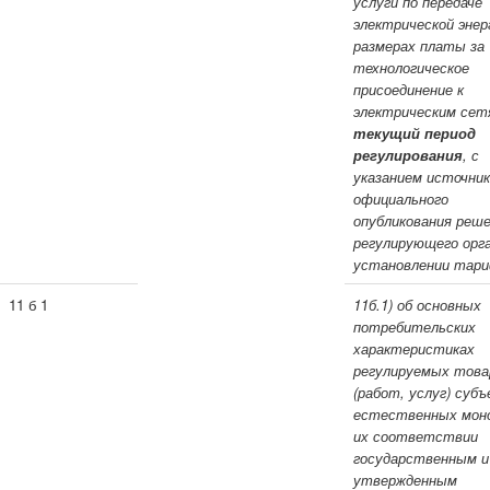
услуги по передаче
электрической энер
размерах платы за
технологическое
присоединение к
электрическим се
текущий период
регулирования
, с
указанием источни
официального
опубликования реш
регулирующего орга
установлении тари
11 б 1
11б.1) об основных
потребительских
характеристиках
регулируемых това
(работ, услуг) суб
естественных моно
их соответствии
государственным и
утвержденным