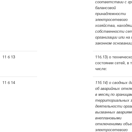
соответствии с гр
бала
нсовой
принадлежности
электросетевого
хозяйства, находящ
собственности се
организации или на
законном основании
11 б 13
11б.13) о техническ
состоянии сетей, в 
числе:
11 б 14
11б.14) о сводных 
об аварийных откл
в месяц по граница
территориальных 
деятельности орга
вызванных авариям
внеплановыми
отключениями объ
электросетевого