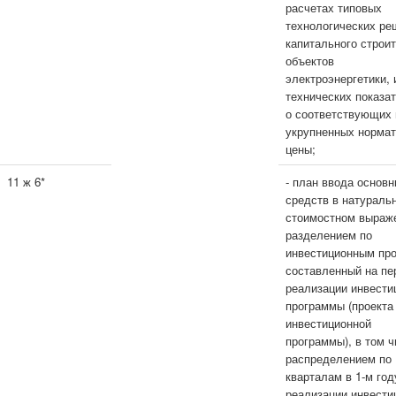
расчетах типовых
технологических ре
капитального строи
объектов
электроэнергетики, 
технических показа
о соответствующих
укрупненных норма
цены;
11 ж 6*
- план ввода основ
средств в натураль
стоимостном выраж
разделением по
инвестиционным про
составленный на пе
реализации инвести
программы (проекта
инвестиционной
программы), в том ч
распределением по
кварталам в 1-м год
реализации инвести