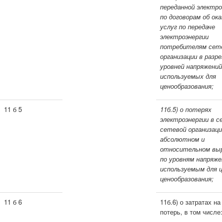
переданной электро
по договорам об ок
услуг по передаче
электроэнергии
потребителям сет
организации в разре
уровней напряжений
используемых для
ценообразования;
11 б 5
11б.5) о потерях
электроэнергии в с
сетевой организаци
абсолютном и
относительном вы
по уровням напряже
используемым для 
ценообразования;
11 б 6
11б.6) о затратах на
потерь, в том числе