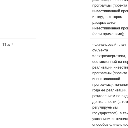
программы (проекта
инвестиционной про
и году, в котором
раскрывается
инвестиционная про
(если применимо);
11 ж 7
- финансовый план
субъекта
электроэнергетики,
составленный на пе
реализации инвести
программы (проекта
инвестиционной
программы), начиная
года ее реализации,
разделением по ви
деятельности (в то
регулируемым
государством), а та
указанием источник
способов финансир