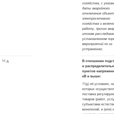
хозяйства, с указа
даты аварийного
отключения объект
электросетевого
хозяйства и включе
работу, причин авар
итогам расследова
установленном поря
мероприятий по их
устранению;
11 д
В отношении подс
и распределитель
пунктов напряжен
кВ и выше:
11д) об условиях, н
которых осуществл
поставка регулируе
товаров (работ, услу
субъектами естеств
монополий, и (или) 