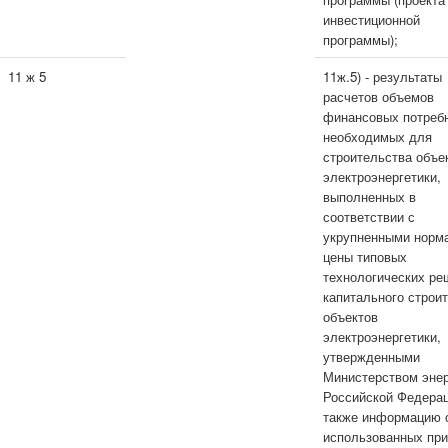
инвестиционной
программы);
11 ж 5
11ж.5) - результаты
расчетов объемов
финансовых потребн
необходимых для
строительства объе
электроэнергетики,
выполненных в
соответствии с
укрупненными норм
цены типовых
технологических ре
капитального строи
объектов
электроэнергетики,
утвержденными
Министерством энер
Российской Федерац
также информацию 
использованных при