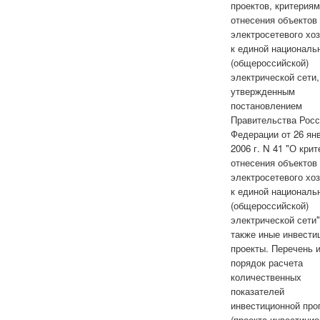
проектов, критериям
отнесения объектов
электросетевого хо
к единой националь
(общероссийской)
электрической сети,
утвержденным
постановлением
Правительства Росс
Федерации от 26 ян
2006 г. N 41 "О кри
отнесения объектов
электросетевого хо
к единой националь
(общероссийской)
электрической сети"
также иные инвести
проекты. Перечень 
порядок расчета
количественных
показателей
инвестиционной пр
(проекта инвестици