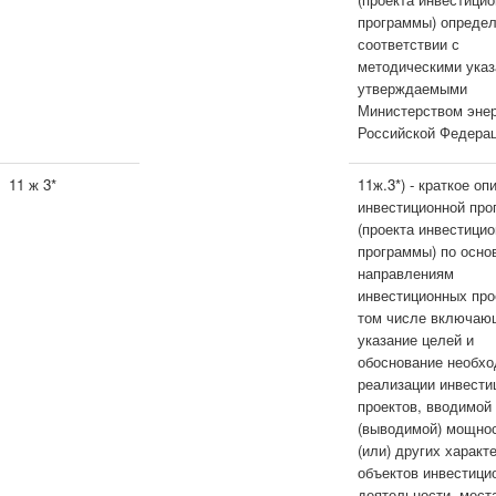
программы) опреде
соответствии с
методическими указ
утверждаемыми
Министерством энер
Российской Федерац
11 ж 3*
11ж.3*) - краткое оп
инвестиционной пр
(проекта инвестици
программы) по осн
направлениям
инвестиционных про
том числе включаю
указание целей и
обоснование необх
реализации инвести
проектов, вводимой
(выводимой) мощнос
(или) других характ
объектов инвестици
деятельности, мест