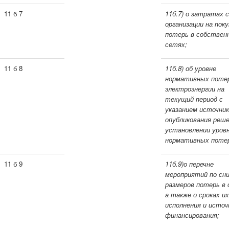
11 б 7
11б.7) о затратах 
организации на поку
потерь в собствен
сетях;
11 б 8
11б.8) об уровне
нормативных поте
электроэнергии на
текущий период с
указанием источни
опубликования реше
установлении уров
нормативных поте
11 б 9
11б.9)о перечне
мероприятий по сн
размеров потерь в 
а также о сроках их
исполнения и источ
финансирования;