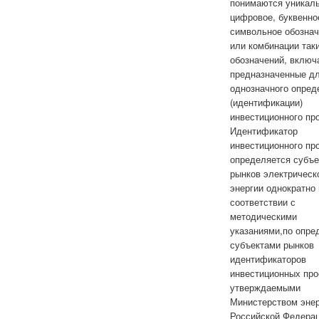
понимаются уникал
цифровое, буквенно
символьное обозна
или комбинации так
обозначений, включ
предназначенные д
однозначного опред
(идентификации)
инвестиционного про
Идентификатор
инвестиционного пр
определяется субъ
рынков электрическ
энергии однократно 
соответствии с
методическими
указаниями,по опр
субъектами рынков
идентификаторов
инвестиционных про
утверждаемыми
Министерством энер
Российской Федерац