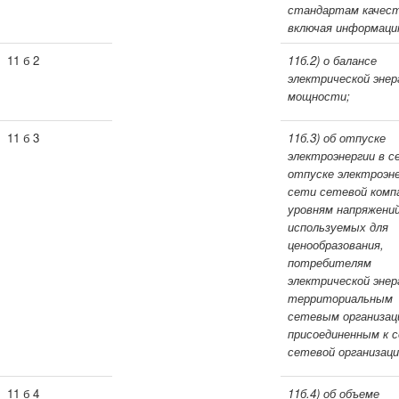
стандартам качест
включая информаци
11 б 2
11б.2) о балансе
электрической энер
мощности;
11 б 3
11б.3) об отпуске
электроэнергии в с
отпуске электроэне
сети сетевой комп
уровням напряжений
используемых для
ценообразования,
потребителям
электрической энер
территориальным
сетевым организац
присоединенным к 
сетевой организаци
11 б 4
11б.4) об объеме