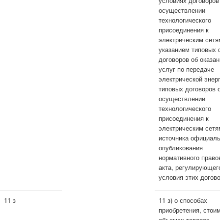
условиях договоров
осуществлении
технологического
присоединения к
электрическим сетя
указанием типовых
договоров об оказан
услуг по передаче
электрической энерг
типовых договоров 
осуществлении
технологического
присоединения к
электрическим сетя
источника официаль
опубликования
нормативного право
акта, регулирующег
условия этих догово
11 з
11 з) о способах
приобретения, стои
объемах товаров ,