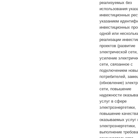
реализуемых без
использования указ
инвестиционных рес
указанием идентиф
инвестиционных про
одной или нескольк
реализации инвести
проектов (развитие
электрической сети,
усиление электриче
сети, связанное с
подключением новы
потребителей, заме
(обновление) элект
сети, повышение
надежности оказыв
услуг в сфере
электроэнергетики,
повышение качеств
оказываемых услуг 
электроэнергетики,
выполнение требов
законодательства