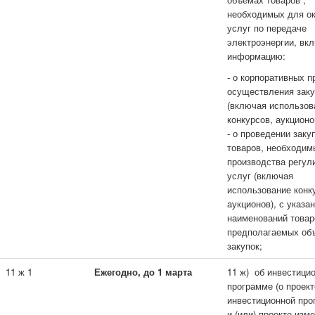
необходимых для о
услуг по передаче
электроэнергии, вк
информацию:
- о корпоративных п
осуществления заку
(включая использов
конкурсов, аукционо
- о проведении заку
товаров, необходим
производства регу
услуг (включая
использование конк
аукционов), с указа
наименований товар
предполагаемых об
закупок;
11 ж 1
Ежегодно, до 1 марта
11 ж) об инвестици
программе (о проект
инвестиционной пр
и (или) проекте изм