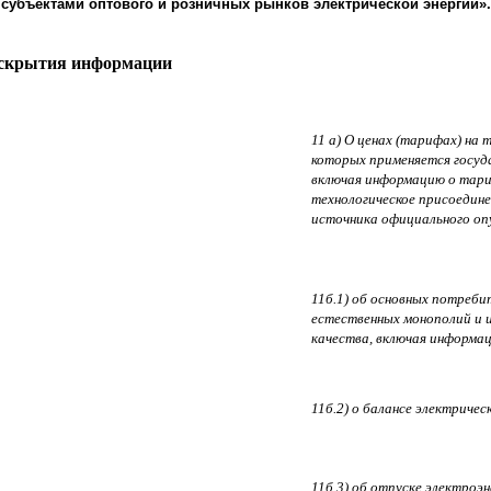
субъектами оптового и розничных рынков электрической энергии».
аскрытия информации
11 а) О ценах (тарифах) на
которых применяется госуда
включая информацию о тариф
технологическое присоедин
источника официального оп
11б.1) об основных потреби
естественных монополий и
качества, включая информа
11б.2) о балансе электричес
11б.3) об отпуске электроэн