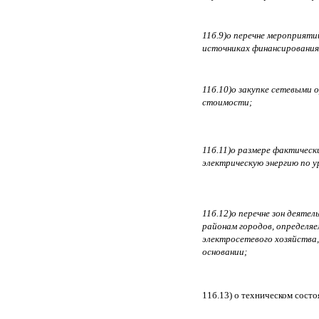
11б.9)о перечне мероприяти
источниках финансирования
11б.10)о закупке сетевыми о
стоимости;
11б.11)о размере фактическ
электрическую энергию по 
11б.12)о перечне зон деяте
районам городов, определя
электросетевого хозяйства,
основании;
11б.13) о техническом состоя