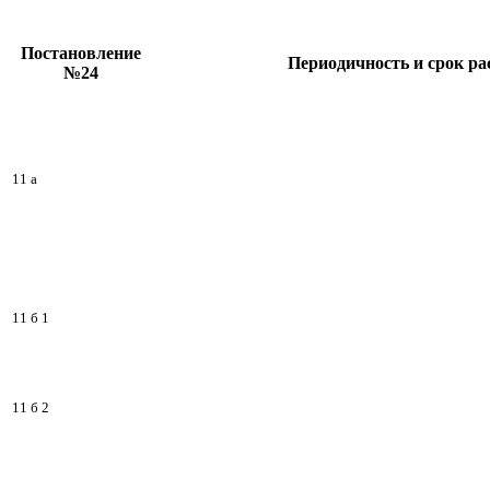
Постановление
Периодичность и срок р
№24
11 а
11 б 1
11 б 2