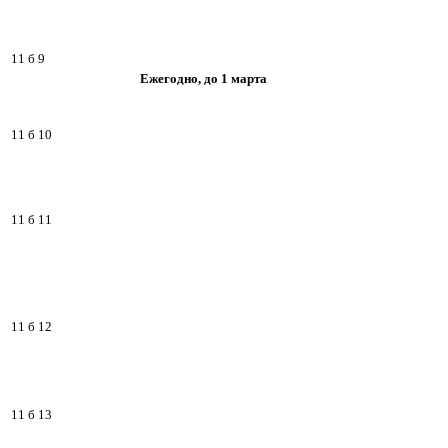
11 б 9
Еже
годно, до 1 марта
11 б 10
11 б 11
11 б 12
11 б 13