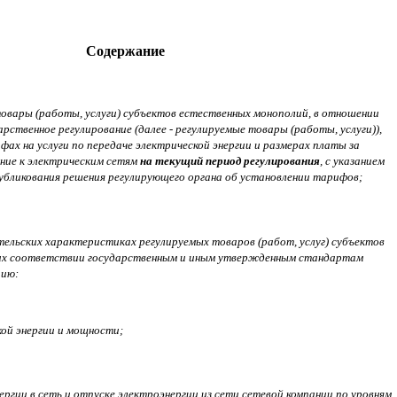
Содержание
 товары (работы, услуги) субъектов естественных монополий, в отношении
рственное регулирование (далее - регулируемые товары (работы, услуги)),
ах на услуги по передаче электрической энергии и размерах платы за
ение к электрическим сетям
на текущий период регулирования
, с указанием
убликования решения регулирующего органа об установлении тарифов;
тельских характеристиках регулируемых товаров (работ, услуг) субъектов
 их соответствии государственным и иным утвержденным стандартам
цию:
кой энергии и мощности;
ергии в сеть и отпуске электроэнергии из сети сетевой компании по уровням