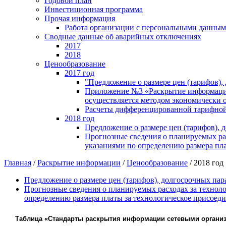
Годовой план
Инвестиционная программа
Прочая информация
Работа организации с персональными данны
Сводные данные об аварийных отключениях
2017
2018
Ценообразование
2017 год
"Предложение о размере цен (тарифов),
Приложение №3 «Раскрытие информации о
осуществляется методом экономически о
Расчеты дифференцированной тарифной
2018 год
Предложение о размере цен (тарифов), 
Прогнозные сведения о планируемых ра
указаниями по определению размера пла
Главная
/
Раскрытие информации
/
Ценообразование
/
2018 год
Предложение о размере цен (тарифов), долгосрочных пар
Прогнозные сведения о планируемых расходах за технол
определению размера платы за технологическое присоеди
Таблица «Стандарты раскрытия информации сетевыми организ