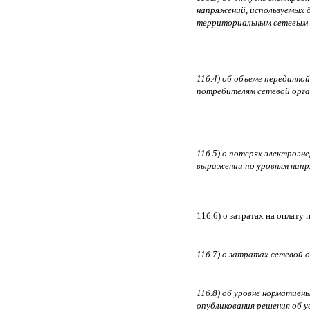
напряжений, используемых д
территориальным сетевым о
11б.4) об объеме переданно
потребителям сетевой орган
11б.5) о потерях электроэн
выражении по уровням напр
11б.6) о затратах на оплату 
11б.7) о затратах сетевой 
11б.8) об уровне нормативн
опубликования решения об 