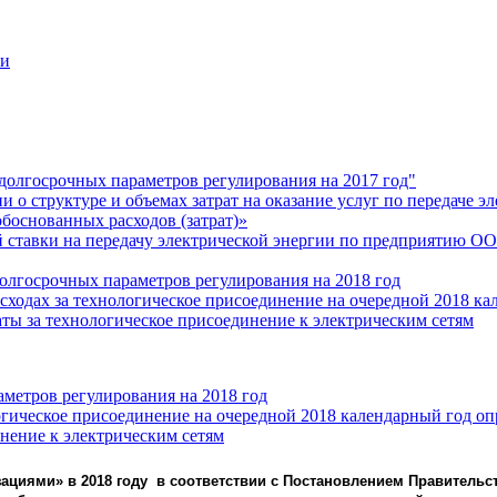
ми
 долгосрочных параметров регулирования на 2017 год"
 структуре и объемах затрат на оказание услуг по передаче э
боснованных расходов (затрат)»
 ставки на передачу электрической энергии по предприятию О
долгосрочных параметров регулирования на 2018 год
сходах за технологическое присоединение на очередной 2018 к
ты за технологическое присоединение к электрическим сетям
аметров регулирования на 2018 год
огическое присоединение на очередной 2018 календарный год о
нение к электрическим сетям
ациями» в 2018 году
в соответствии с Постановлением Правительст