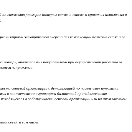
й по снижению размеров потерь в сетях, а также о сроках их исполнения и
;
рганизациями электрической энергии для компенсации потерь в сетях и ее
их потерь, оплачиваемых покупателями при осуществлении расчетов за
уровням напряжения;
льности сетевой организации с детализацией по населенны
м пунктам и
емых в соответствии с границами бала
нсовой принадлежности
 находящегося в собственности сетевой организации или на ином законном
нии сетей, в том числе: